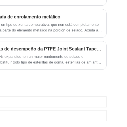
ada de enrolamento metálico
 un tipo de xunta comparativa, que non está completamente
ha parte do elemento metálico na porción de selado. Axuda a
mofada de enrolamento metálico e a xunta pode ter unha
Cales son as características de desempeño da PTFE Joint Sealant Tape expandida?
FE expandido ten un maior rendemento de selado e
stituír todo tipo de esterillas de goma, esterillas de amianto,
e papel. A película ten capacidade de elasticidade, forte selado
nte.