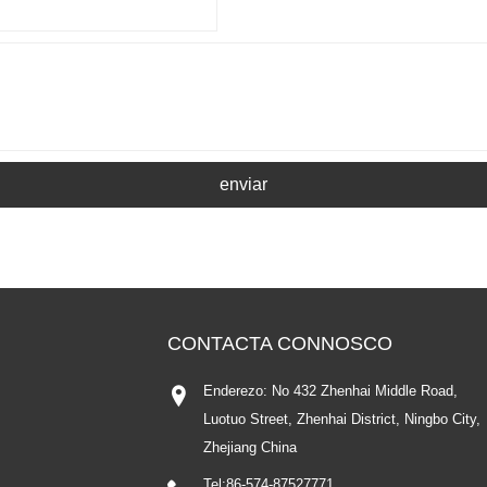
enviar
CONTACTA CONNOSCO
Enderezo: No 432 Zhenhai Middle Road,
Luotuo Street, Zhenhai District, Ningbo City,
Zhejiang China
Tel:
86-574-87527771