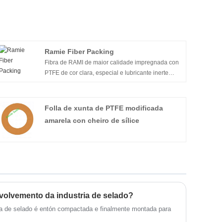
Ramie Fiber Packing
Fibra de RAMI de maior calidade impregnada con
PTFE de cor clara, especial e lubricante inerte
durante a operación de trenza cuadrada. Non é
duro en árbores e tallos.
Folla de xunta de PTFE modificada
amarela con cheiro de sílice
nvolvemento da industria de selado?
ula de selado é entón compactada e finalmente montada para