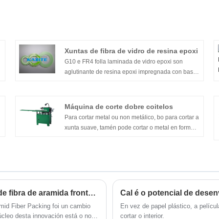
Xuntas de fibra de vidro de resina epoxi
G10 e FR4 folla laminada de vidro epoxi son
aglutinante de resina epoxi impregnada con base
de tecido de vidro alcalífrico e procesado a
presión e calor. O G10 engadido co axente
retardador de chama vén FR-4.
Máquina de corte dobre coitelos
Para cortar metal ou non metálico, bo para cortar a
xunta suave, tamén pode cortar o metal en forma
antes de fabricar xuntas dobre xunta.
Cales son as principais vantaxes dos envases de fibra de aramida fronte aos materiais tradicionais
Cal é o potencial de dese
mid Fiber Packing foi un cambio
En vez de papel plástico, a pelíc
cleo desta innovación está o noso
cortar o interior.