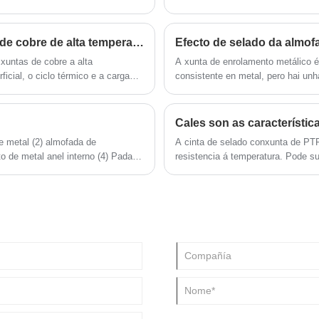
an as expectativas, senón que as
Que factores afectan o rendemento das xuntas de cobre de alta temperatura?
Efecto de selado da almof
xuntas de cobre a alta
A xunta de enrolamento metálico é
icial, o ciclo térmico e a carga
consistente en metal, pero hai un
aling Materials Co., Ltd.
aumentar o efecto de selado da al
mellor resiliencia.
A cinta de selado conxunta de PT
o de metal anel interno (4) Padado
resistencia á temperatura. Pode sub
r de calor (con banda) (6) unha
esterillas de corcho e esterillas d
e de recheo, e non libera gas irrita