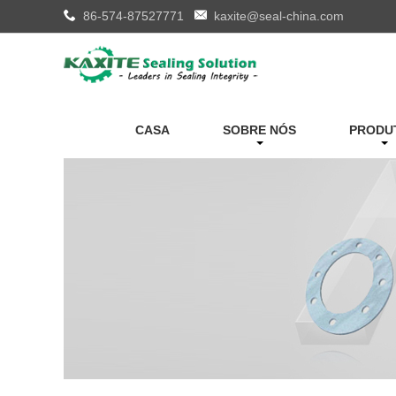
86-574-87527771
kaxite@seal-china.com
CASA
SOBRE NÓS
PRODU