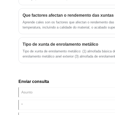
compromiso en Kaxite de ofrecer solucións que non só cumpr
redefinien.
Aprende cales son os factores que afectan o rendemento das 
temperatura, incluíndo a calidade do material, o acabado superf
dos parafusos. Información especializada de Ningbo Kaxite Se
Tipo de xunta de enrolamento metálico
Tipo de xunta de enrolamento metálico: (1) almofada básica de metal (2) almofada de
enrolamento metálico anel exterior (3) almofada de enrolament
de metal de anel exterior e exterior (5) Intercambiador de calo
almofada en forma de metal
Enviar consulta