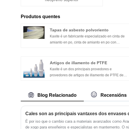
Produtos quentes
Tapas de asbesto polvoriento
Kaxite é un fabricante especializado en cinta de
amianto en po, cinta de amianto en po con
aluminio, cinta de amianto con grafito, etc.
Artigos de illamento de PTFE
Kaxite é un dos principais provedores e
provedores de artigos de illamento de PTFE de
China, e coa fábrica produtiva, a benvida a venda
por xunto de productos de PTFE Insulation
Products.
Blog Relacionado
Recensións
É por iso que o cambio cara a materiais avanzados como Ara
de xogo para enxeñeiros e especialistas en mantemento. O nú