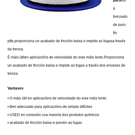
puro
est
á
trenzado
de puro
fío
ptfe,
proporciona un acabado de fricción baixa e impide as fugas
a través
da trenza.
É máis útil
en aplicacións de velocidade do eixe máis lento.
Proporciona
un acabado de fricción baixa e impide as fugas a través dos envases de
trenza
Vantaxes
•
O máis útil en aplicacións de velocidade do eixe máis lento
•
Ben adecuado para aplicacións de selado difíciles
•
U
SED en conexión coa maioría dos produtos químicos
•
acabado de fricción baixa e prevén as fugas