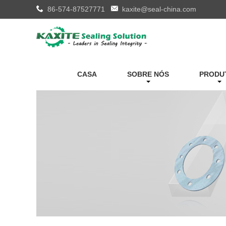
86-574-87527771
kaxite@seal-china.com
CASA
SOBRE NÓS
PRODU