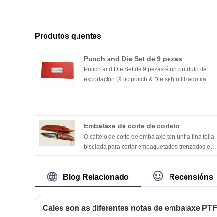
Produtos quentes
Punch and Die Set de 9 pezas
Punch and Die Set de 9 pezas é un produto de
exportación (9 pc punch & Die set) utilizado na
casa e no uso da fábrica para producir xuntas
simples,
Embalaxe de corte de coitelo
O coitelo de corte de embalaxe ten unha fina folla
biselada para cortar empaquetados trenzados e
unha folla serrilhada para cortar elementos
moldeados.
Blog Relacionado
Recensións
Cales son as diferentes notas de embalaxe PT