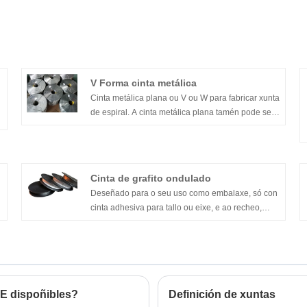
V Forma cinta metálica
Cinta metálica plana ou V ou W para fabricar xunta
de espiral. A cinta metálica plana tamén pode ser
para xuntas dobre jacket, e os ombros da xunta.
Os materiais poden ser 304, 316, 321, 317L,
31803, Monel, Ti, inconel, etc.
Cinta de grafito ondulado
Deseñado para o seu uso como embalaxe, só con
cinta adhesiva para tallo ou eixe, e ao recheo,
pódese formar unha embalaxe sen fin. É fácil
instalar para válvulas de pequeno diámetro e
tamén pode ser usado para emerxencias cando os
envases non están dispoñibles.
FE dispoñibles?
Definición de xuntas