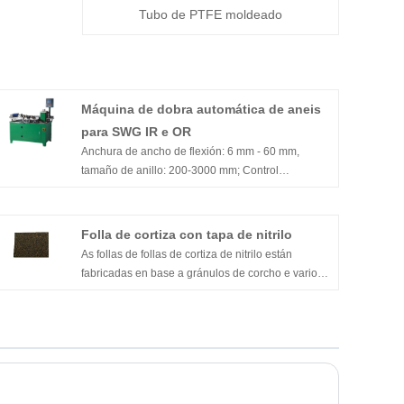
Tubo de PTFE moldeado
Máquina de dobra automática de aneis
para SWG IR e OR
Anchura de ancho de flexión: 6 mm - 60 mm,
tamaño de anillo: 200-3000 mm; Control
perimetral PLC, corte automático.
Folla de cortiza con tapa de nitrilo
As follas de follas de cortiza de nitrilo están
fabricadas en base a gránulos de corcho e varios
tipos de compostos de goma NBR, SBR. O
material obtido é extremadamente flexible,
duradeiro e resistente á graxa, aceites,
combustibles, gases e moitos outros produtos
químicos.