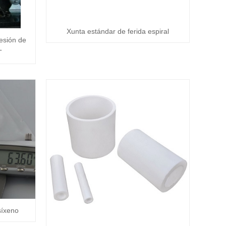
Xunta estándar de ferida espiral
esión de
T
síxeno