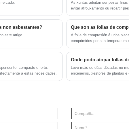
 mercado.
As xuntas adoitan ser pezas finas de
evitar afrouxamento ou repartir pre
as non asbestantes?
Que son as follas de com
n este artigo.
A folla de compresión é unha placa
comprimidos por alta temperatura e
ependente, compacto e forte.
Levo máis de dúas décadas no mund
erfectamente a estas necesidades.
enxeñeiros, xestores de plantas 
frustración. O mercado está inunda
de alto rendemento son unha histor
de buscar unha solución e un com
por que a viaxe pode rematar cun 