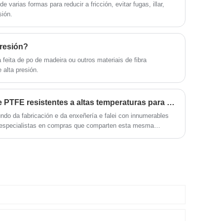
 varias formas para reducir a fricción, evitar fugas, illar,
sión.
presión?
 feita de po de madeira ou outros materiais de fibra
 alta presión.
Onde podo atopar follas de PTFE resistentes a altas temperaturas para a miña industria
o da fabricación e da enxeñería e falei con innumerables
e especialistas en compras que comparten esta mesma
do de opcións, pero as follas de PTFE consistentes, fiables e
ia diferente. Non se trata só de comprar un produto; trátase
pañeiro. Imos desglosar exactamente o que deberías buscar e
nome específico e de confianza.