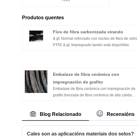
Produtos quentes
Fíos de fibra carbonizada xirando
& gt; Normal reforzado con núcleo de fibra de vidr
PTFE & gt; Impregnado tamén está dispoñible
Embalaxe de fibra cerámica con
impregnación de grafito
Embalaxe de fibra cerámica con impregnación de
grafito trenzada de fibra cerámica de alta calidade
impregnada de grafito. Normal para válvulas e
selado estático en alta temperatura de cea ..
Blog Relacionado
Recensións
Cales son as aplicacións materiais dos selos?