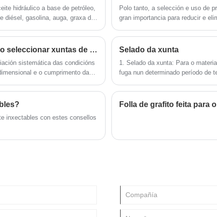
eite hidráulico a base de petróleo,
Polo tanto, a selección e uso de p
de diésel, gasolina, auga, graxa de
gran importancia para reducir e eli
seguridade do equipo anfitrión e o
Que factores deben considerar os enxeñeiros ao seleccionar xuntas de goma?
Selado da xunta
iación sistemática das condicións
1. Selado da xunta: Para o materi
 dimensional e o cumprimento das
fuga nun determinado período de 
traballo.
bles?
Folla de grafito feita para
te inxectables con estes consellos