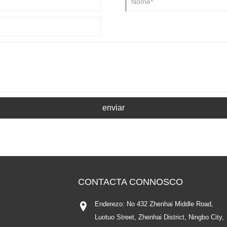
enviar
CONTACTA CONNOSCO
Enderezo: No 432 Zhenhai Middle Road,
Luotuo Street, Zhenhai District, Ningbo City,