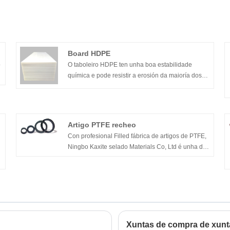
Board HDPE
o
O taboleiro HDPE ten unha boa estabilidade
química e pode resistir a erosión da maioría dos
ácidos, alcalís, solucións orgánicas e auga
quente. Ten un bo illamento eléctrico e é fácil de
soldar. Características: baixa densidade; boa
dureza (tamén adecuada para condicións de
Artigo PTFE recheo
baixa temperatura); Boa estilabilidade; bo
Con profesional Filled fábrica de artigos de PTFE,
illamento eléctrico e dieléctrico; baixa absorción
Ningbo Kaxite selado Materials Co, Ltd é unha das
de auga; Permeabilidade de vapor de auga baixa;
principais fabricantes de produtos de China Filled
boa estabilidade química; resistencia á tracción;
PTFE e provedores.
Non tóxico e inofensivo.
Xuntas de compra de xunta