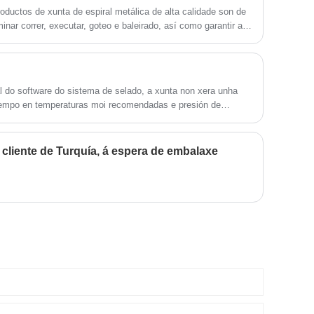
roductos de xunta de espiral metálica de alta calidade son de
minar correr, executar, goteo e baleirado, así como garantir a
 funcionamento normal do oleoduto de presión .
al do software do sistema de selado, a xunta non xera unha
tempo en temperaturas moi recomendadas e presión de
 o cliente de Turquía, á espera de embalaxe