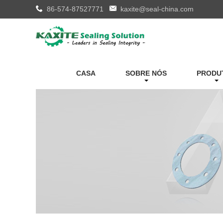
86-574-87527771
kaxite@seal-china.com
CASA
SOBRE NÓS
PRODU