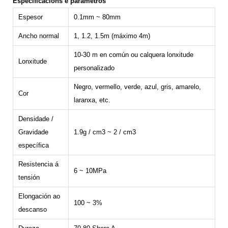
Especificacións e parámetros
Espesor
0.1mm ~ 80mm
Ancho normal
1, 1.2, 1.5m (máximo 4m)
10-30 m en común ou calquera lonxitude
Lonxitude
personalizado
Negro, vermello, verde, azul, gris, amarelo,
Cor
laranxa, etc.
Densidade /
Gravidade
1.9g / cm3 ~ 2 / cm3
específica
Resistencia á
6 ~ 10MPa
tensión
Elongación ao
100 ~ 3%
descanso