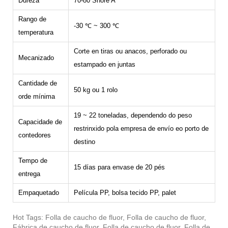
Dureza
70-80 Shore A
Rango de
-30 ℃ ~ 300 ℃
temperatura
Corte en tiras ou anacos, perforado ou
Mecanizado
estampado en juntas
Cantidade de
50 kg ou 1 rolo
orde mínima
19 ~ 22 toneladas, dependendo do peso
Capacidade de
restrinxido pola empresa de envío
eo porto de
contedores
destino
Tempo de
15 días para envase de 20 pés
entrega
Empaquetado
Película PP, bolsa tecido PP, palet
Hot Tags: Folla de caucho de fluor, Folla de caucho de fluor,
Fábrica de caucho de fluor, Folla de caucho de fluor, Folla de