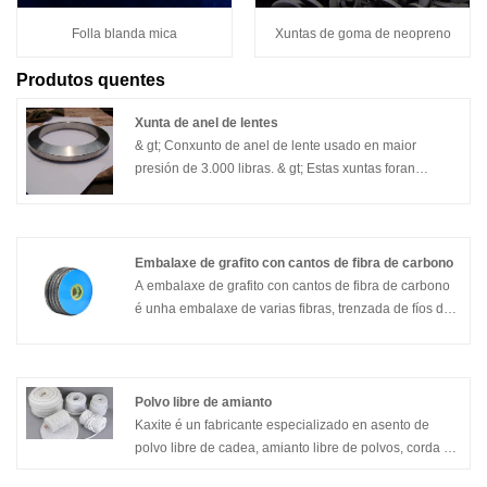
Folla blanda mica
Xuntas de goma de neopreno
Produtos quentes
Xunta de anel de lentes
& gt; Conxunto de anel de lente usado en maior
presión de 3.000 libras. & gt; Estas xuntas foran
usadas nas bridas de canalización na liña de síntese.
Embalaxe de grafito con cantos de fibra de carbono
A embalaxe de grafito con cantos de fibra de carbono
é unha embalaxe de varias fibras, trenzada de fíos de
grafito expandido e fibras de carbono, trenzada en
diagonal a partir de fíos de grafito, reforzada nas catro
esquinas con fibras de carbono. As esquinas e o corpo
fan a embalaxe tres veces máis resistente á extrusión
Polvo libre de amianto
e aumentan as capacidades de entrega de presión en
Kaxite é un fabricante especializado en asento de
comparación cos empaquetados tradicionais de
polvo libre de cadea, amianto libre de polvos, corda de
grafito.
amianto libre de amianto, amianto libre de polvo, corda