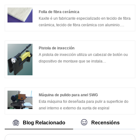
de amianto, etc.
Folla de fibra cerámica
Kaxite é un fabricante especializado en tecido de fibra
cerámica, tecido de fibra cerámica con aluminio.
Utilízase como material de illamento térmico e
substituto excelente para o pano de amianto.
Pistola de inxección
A pistola de inxección utiliza un cabezal de botón ou
dispositivo de montaxe que se instala
permanentemente na caixa de recheo da bomba ou a
válvula.
Máquina de pulido para anel SWG
Esta máquina foi deseñada para pulir a superficie do
anel interno e externo da xunta de espiral
Blog Relacionado
Recensións