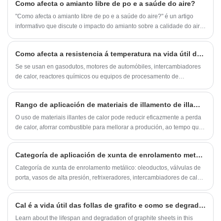
Como afecta o amianto libre de po e a saúde do aire?
"Como afecta o amianto libre de po e a saúde do aire?" é un artigo
informativo que discute o impacto do amianto sobre a calidade do aire
e a saúde.
Como afecta a resistencia á temperatura na vida útil das xuntas de goma?
Se se usan en gasodutos, motores de automóbiles, intercambiadores
de calor, reactores químicos ou equipos de procesamento de
alimentos, as xuntas están constantemente expostas a temperaturas
fluctuantes que inflúen directamente na súa elasticidade, compresión,
Rango de aplicación de materiais de illamento de illamento
estabilidade química e resistencia mecánica.
O uso de materiais illantes de calor pode reducir eficazmente a perda
de calor, aforrar combustible para mellorar a produción, ao tempo que
mellora o ambiente laboral, garantindo a produción de seguridade,
mellorando o funcionamento eficaz e os beneficios corporativos.
Categoría de aplicación de xunta de enrolamento metálico
Categoría de xunta de enrolamento metálico: oleoductos, válvulas de
porta, vasos de alta presión, refrixeradores, intercambiadores de calor,
cores, buracos e buracos humanos, etc. Nos campos do petróleo,
plantas químicas, industrias metalúrxicas, enxeñaría de enerxía,
Cal é a vida útil das follas de grafito e como se degradan co paso do tempo?
buques, maquinaria e equipos.
Learn about the lifespan and degradation of graphite sheets in this