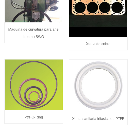
Máquina de curvatura para anel
interno SWG
Xunta de cobre
Ptfe O-Ring
Xunta sanitaria trifásica de PTFE