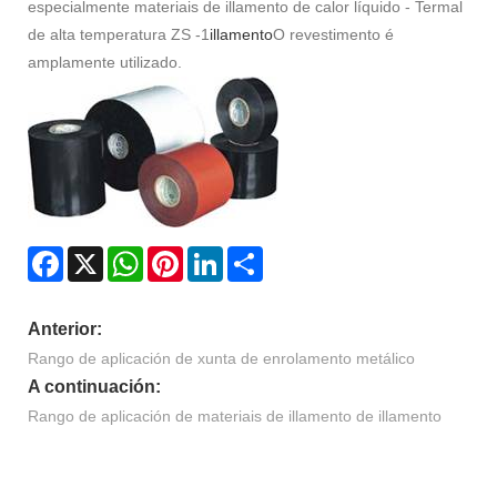
especialmente materiais de illamento de calor líquido - Termal
de alta temperatura ZS -1
illamento
O revestimento é
amplamente utilizado.
Facebook
X
WhatsApp
Pinterest
LinkedIn
Share
Anterior:
Rango de aplicación de xunta de enrolamento metálico
A continuación:
Rango de aplicación de materiais de illamento de illamento