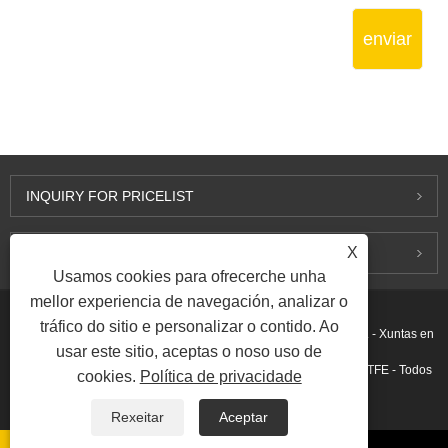
enviar
INQUIRY FOR PRICELIST
X
CONTACTA CONNOSCO
Usamos cookies para ofrecerche unha
mellor experiencia de navegación, analizar o
tráfico do sitio e personalizar o contido. Ao
Copyright © 2015-2026 Ningbo Kaxite Sealing Materials Co., Ltd. - Xuntas en
usar este sitio, aceptas o noso uso de
espiral, xuntas de grafito expandido, xuntas de anel, xuntas de PTFE - Todos
cookies.
Política de privacidade
os dereitos reservados.
Rexeitar
Aceptar
Ligazóns
Sitemap
RSS
XML
Privacy Policy