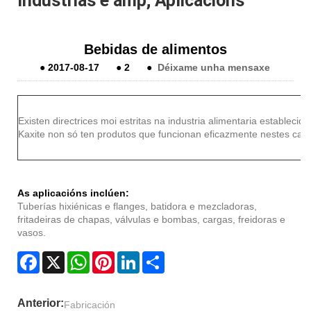
Industrias e amp; Aplicacións
Bebidas de alimentos
●
2017-08-17
●
2
●
Déixame unha mensaxe
Existen directrices moi estritas na industria alimentaria estableci
Kaxite non só ten produtos que funcionan eficazmente nestes c
As aplicacións inclúen:
Tuberías hixiénicas e flanges, batidora e mezcladoras,
fritadeiras de chapas, válvulas e bombas, cargas, freidoras e
vasos.
Facebook
X
WhatsApp
Pinterest
LinkedIn
Share
Anterior:
Fabricación