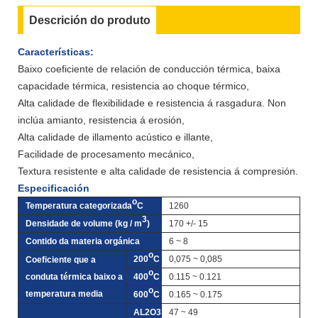
Descrición do produto
Características:
Baixo coeficiente de relación de conducción térmica, baixa
capacidade térmica, resistencia ao choque térmico,
Alta calidade de flexibilidade e resistencia á rasgadura. Non
inclúa amianto, resistencia á erosión,
Alta calidade de illamento acústico e illante,
Facilidade de procesamento mecánico,
Textura resistente e alta calidade de resistencia á compresión.
Especificación
o
Temperatura categorizada
C
1260
3
Densidade de volume (kg / m
)
170 +/- 15
Contido da materia orgánica
6 ~ 8
o
200
C
0,075 ~ 0,085
Coeficiente que a
o
conduta térmica baixo a
400
C
0.115 ~ 0.121
o
temperatura media
600
C
0.165 ~ 0.175
AL2O3
47 ~ 49