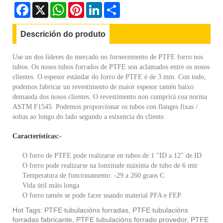
Facebook
X
WhatsApp
Pinterest
LinkedIn
Share
Descrición do produto
Use un dos líderes do mercado no fornecemento de PTFE forro nos
tubos. Os nosos tubos forrados de PTFE son aclamados entre os nosos
clientes. O espesor estándar do forro de PTFE é de 3 mm. Con todo,
podemos fabricar un revestimento de maior espesor tamén baixo
demanda dos nosos clientes. O revestimento non cumprirá coa norma
ASTM F1545. Podemos proporcionar os tubos con flanges fixas /
soltas ao longo do lado segundo a esixencia do cliente.
Características:-
O forro de PTFE pode realizarse en tubos de 1 "ID a 12" de ID
O forro pode realizarse na lonxitude máxima de tubo de 6 mtr
Temperatura de funcionamento: -29 a 260 graos C
Vida útil máis longa
O forro tamén se pode facer usando material PFA e FEP.
Hot Tags: PTFE tubulacións forradas, PTFE tubulacións
forradas fabricante, PTFE tubulacións forrado provedor, PTFE