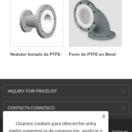
Redutor forrado de PTFE
Forro de PTFE en Bend
INQUIRY FOR PRICELIST
CONTACTA CONNOSCO
X
Usamos cookies para ofrecerche unha
mellor experiencia de navegación, analizar o
Copyright © 2015-2026 Ningbo Kaxite Sealing Materials Co., Ltd. - Xuntas en