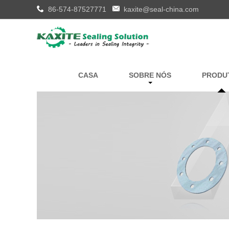
86-574-87527771
kaxite@seal-china.com
CASA
SOBRE NÓS
PRODU