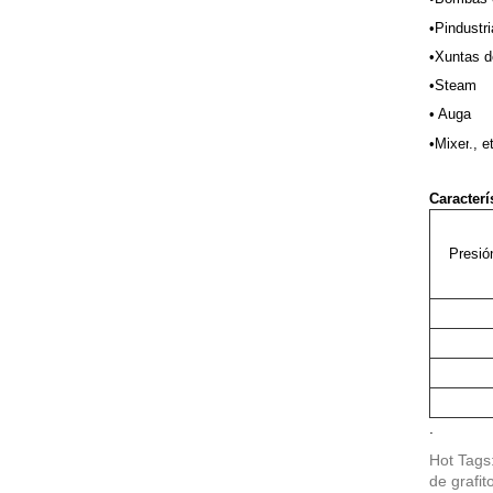
•P
industr
•Xuntas d
•
Steam
• Auga
•Mixer
., e
Caracterí
Presió
.
Hot Tags
de grafit