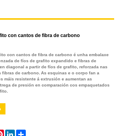
ito con cantos de fibra de carbono
ito con cantos de fibra de carbono é unha embalaxe
renzada de fíos de grafito expandido e fibras de
n diagonal a partir de fíos de grafito, reforzada nas
 fibras de carbono. As esquinas e o corpo fan a
s máis resistente á extrusión e aumentan as
trega de presión en comparación cos empaquetados
ito.
a
atsApp
Pinterest
LinkedIn
Share