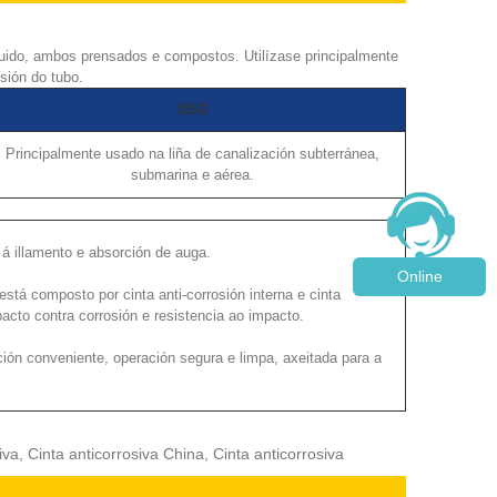
uido, ambos prensados ​​e compostos. Utilízase principalmente
osión do tubo.
USO
Principalmente usado na liña de canalización subterránea,
submarina e aérea.
a á illamento e absorción de auga.
Online
está composto por cinta anti-corrosión interna e cinta
acto contra corrosión e resistencia ao impacto.
n conveniente, operación segura e limpa, axeitada para a
iva, Cinta anticorrosiva China, Cinta anticorrosiva