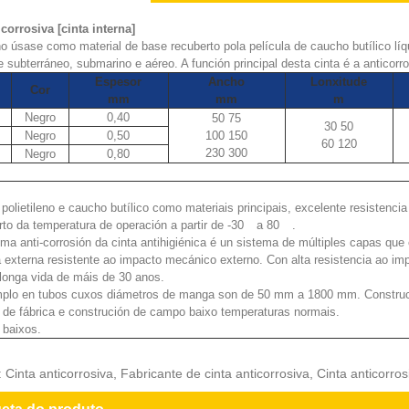
icorrosiva [cinta interna]
no úsase como material de base recuberto pola película de caucho butílico líq
e subterráneo, submarino e aéreo. A función principal desta cinta é a anticorr
Espesor
Ancho
Lonxitude
Cor
mm
mm
m
Negro
0,40
50 75
30 50
Negro
0,50
100 150
60 120
230 300
Negro
0,80
r polietileno e caucho butílico como materiais principais, excelente resistenci
rto da temperatura de operación a partir de -30
a 80
.
ema anti-corrosión da cinta antihigiénica é un sistema de múltiples capas que 
a externa resistente ao impacto mecánico externo. Con alta resistencia ao imp
longa vida de máis de 30 anos.
plo en tubos cuxos diámetros de manga son de 50 mm a 1800 mm. Construció
 de fábrica e construción de campo baixo temperaturas normais.
 baixos.
 Cinta anticorrosiva, Fabricante de cinta anticorrosiva, Cinta anticorros