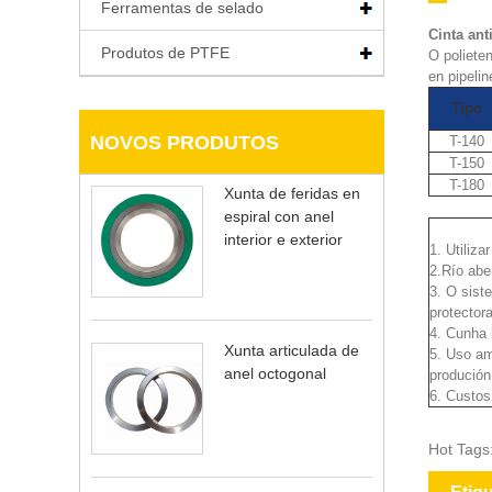
Ferramentas de selado
Cinta ant
Produtos de PTFE
O poliete
en pipelin
Tipo
NOVOS PRODUTOS
T-140
T-150
T-180
Xunta de feridas en
espiral con anel
interior e exterior
1. Utiliza
2.Río abe
3. O sist
protector
4. Cunha 
Xunta articulada de
5. Uso am
anel octogonal
produción
6. Custos
Hot Tags: