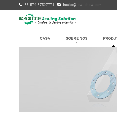
86-574-87527771
kaxite@seal-china.com
CASA
SOBRE NÓS
PRODU