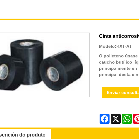
Cinta anticorrosi
Modelo:KXT-AT
O polieteno úsase 
caucho butílico lí
principalmente en 
principal desta cin
Enviar consult
Facebook
X
Wh
scrición do produto