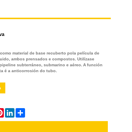
va
como material de base recuberto pola película de
quido, ambos prensados ​​e compostos. Utilízase
pipeline subterráneo, submarino e aéreo. A función
ta é a anticorrosión do tubo.
a
atsApp
Pinterest
LinkedIn
Share