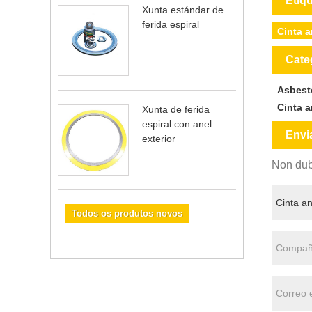
Etiq
Xunta estándar de
ferida espiral
Cinta a
Cate
Asbest
Cinta a
Xunta de ferida
espiral con anel
Envi
exterior
Non dub
Todos os produtos novos